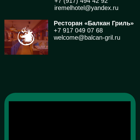
Следить!
БРОНИРОВАНИЕ
СПОРТКОМПЛЕКС
НОМЕРА
ПОЛЕЗНОСТИ
АКЦИИ
КОНТАКТЫ
РЕСТОРАН
Политика конфиденциальности
© 2009 — 2026, Иремель отель,
г. Уфа, ул. Менделеева, д. 141/2
Сайт разработан
в
anypeople