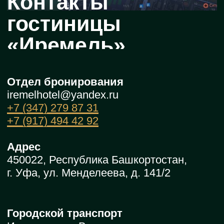
iremelhotel@yandex.ru
+7 (347) 279 87 31
+7 (917) 494 42 92
Адрес
450022, Республика Башкортостан,
г. Уфа, ул. Менделеева, д. 141/2
Городской транспорт
Из аэропорта Вы можете
добраться до нас на такси или на
автобусе – маршрут № 110С – до
остановки «Уфимский колледж
библиотечного дела и массовых
коммуникаций» (но все жители
Уфы называют эту остановку
Кондитерская фабрика или Конди).
С ж/д вокзала Вы можете
добраться до нас на такси, на
автобусе № 3 до остановки «ТРК
Иремель» и на трамвае № 1 до