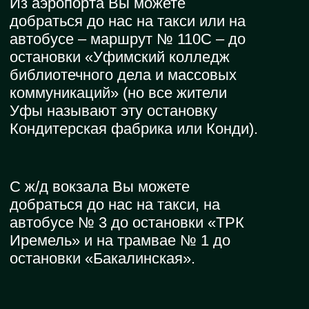
остановки «Бакалинская».
Заказать трансфер в отеле
+7 (347) 279 87 31
Реквизиты
Карта партнера ООО
ПаркСитиУфа
Образец заявки на бронирование
Администрация
Директор
Байназарова Регина
Зинуровна
gm@iremelhotel.ru
Отдел продаж
Директор по продажам и
маркетингу
Никифорова Мария
+7 (937) 317 40 45
marketing@iremelhotel.ru