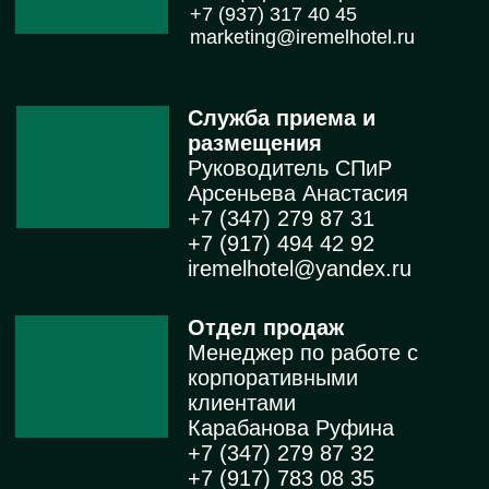
Павлюченко Надежда
+7 (347) 279 87 32
Firma2010@yandex.ru
Отдел кадров
Менеджер по кадрам
Ганеева Эльмира Ралифовна
+7 (347) 279 87 32
ganeeva1964@mail.ru
Спортивный комплекс
Тренер по плаванию
Ибрагимов Эрик
+7 917 771 95 47 (комплекс)
+7 929 759 13 07 (тренер)
Конференции и деловые
мероприятия
Арсеньева Анастасия
+7 963 890 00 65
conference@iremelhotel.ru
Отдел бронирования
Менеджер по
бронированию
Голдобина Злата
+7 (347) 279 87 31