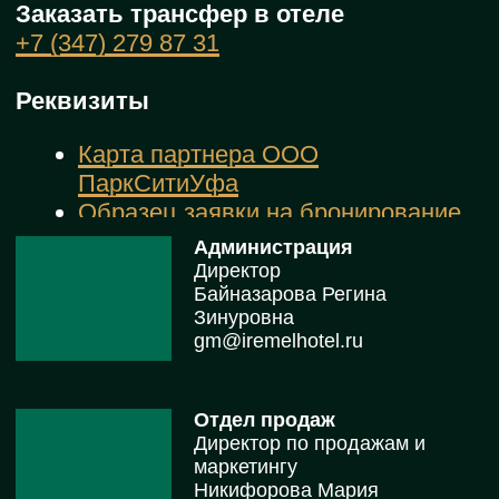
Служба приема и
размещения
Руководитель СПиР
Арсеньева Анастасия
+7 (347) 279 87 31
+7 (917) 494 42 92
iremelhotel@yandex.ru
Отдел продаж
Менеджер по работе с
корпоративными
клиентами
Карабанова Руфина
+7 (347) 279 87 32
+7 (917) 783 08 35
sales@iremelhotel.ru
Служба хаускипинг
Руководитель службы
хаускипинг
Малашкевич Лилия
+7 927 237-66-36
iremelhotel@yandex.ru
Бухгалтерия
Бухгалтер